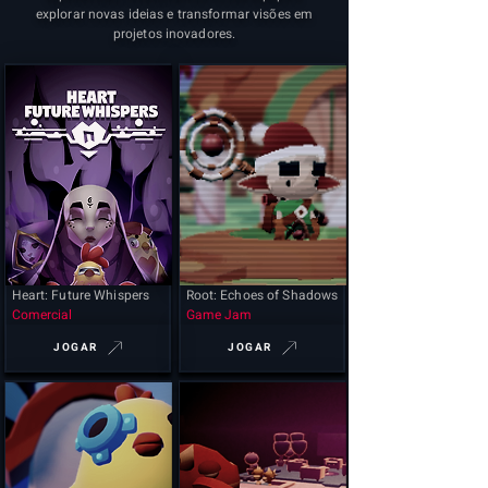
explorar novas ideias e transformar visões em
projetos inovadores.
Heart: Future Whispers
Root: Echoes of Shadows
Comercial
Game Jam
JOGAR
JOGAR